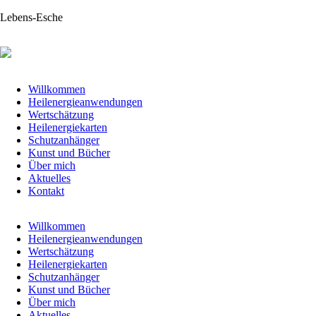
Lebens-Esche
Navigation
Willkommen
überspringen
Heilenergieanwendungen
Wertschätzung
Heilenergiekarten
Schutzanhänger
Kunst und Bücher
Über mich
Aktuelles
Kontakt
Navigation
Willkommen
überspringen
Heilenergieanwendungen
Wertschätzung
Heilenergiekarten
Schutzanhänger
Kunst und Bücher
Über mich
Aktuelles